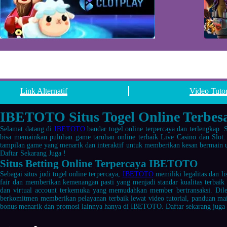
Link Alternatif
Video Tutor
IBETOTO Situs Togel Online Terbes
Selamat datang di
IBETOTO
bandar togel online terpercaya dan terlengkap.
bisa memainkan puluhan game taruhan online terbaik Live Casino dan Slot. P
tampilan game yang menarik dan interaktif untuk memberikan kesan bermain uni
Daftar Sekarang Juga !
Situs Betting Online Terpercaya IBETOTO
Sebagai situs judi togel online terpercaya,
IBETOTO
memiliki legalitas dan 
fair dan memberikan kemenangan pasti yang menjadi standar kualitas terbaik 
dan virtual account terkemuka yang memudahkan member bertransaksi. Dile
berkomitmen memberikan pelayanan terbaik lewat video tutorial, panduan ma
bonus menarik dan promosi lainnya hanya di IBETOTO. Daftar sekarang juga