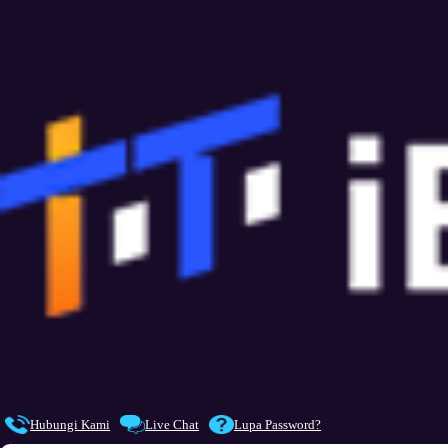
Hubungi Kami
Live Chat
Lupa Password?