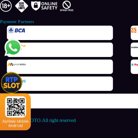
Payment Partners
2021 © IBETOTO.All right reserved